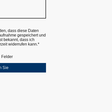
nden, dass diese Daten
aufnahme gespeichert und
ist bekannt, dass ich
zeit widerrufen kann.*
e Felder
n Sie
Impressum
Datenschutzerklärung
AGB
Kontakt
©Urheberrecht. Alle Rechte vorbehalten.