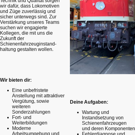
Technik und Qualität sorgen
wir dafür, dass Lokomotiven
und Züge zuverlässig und
sicher unterwegs sind. Zur
Verstärkung unseres Teams
suchen wir engagierte
Kollegen, die mit uns die
Zukunft der
Schienenfahrzeuginstand-
haltung gestalten wollen.
Wir bieten dir:
Eine unbefristete
Anstellung mit attraktiver
Vergütung, sowie
Deine
Aufgaben:
weiteren
Sonderzahlungen
Wartung und
Fort- und
Instandsetzung von
Weiterbildungen
Schienenfahrzeugen
Moderne
und deren Komponenten
Arbeitsumgebung und
Fehlerdiagnose und